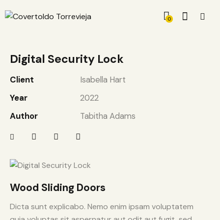
0
Digital Security Lock
Client
Isabella Hart
Year
2022
Author
Tabitha Adams
Wood Sliding Doors
Dicta sunt explicabo. Nemo enim ipsam voluptatem
quia voluptas sit aspernatur aut odit aut fugit, sed