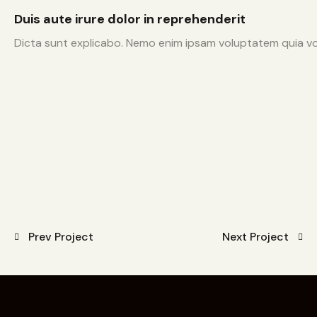
Duis aute irure dolor in reprehenderit
Dicta sunt explicabo. Nemo enim ipsam voluptatem quia volu
Prev Project
Next Project