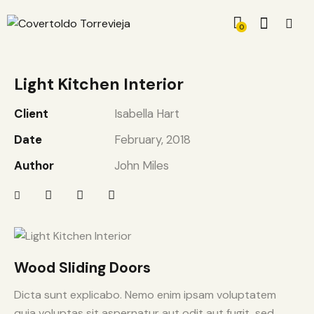
0
Light Kitchen Interior
Client
Isabella Hart
Date
February, 2018
Author
John Miles
Wood Sliding Doors
Dicta sunt explicabo. Nemo enim ipsam voluptatem
quia voluptas sit aspernatur aut odit aut fugit, sed