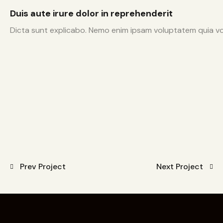
Duis aute irure dolor in reprehenderit
Dicta sunt explicabo. Nemo enim ipsam voluptatem quia volu
Prev Project
Next Project