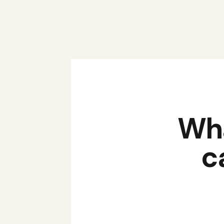
Wha
c