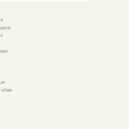
mi
Fusce
et
nean
ue
 vitae