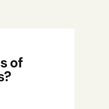
s of
s?