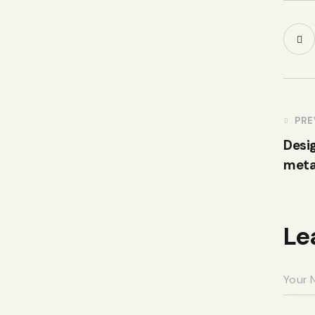
PRE
Desi
meta
Le