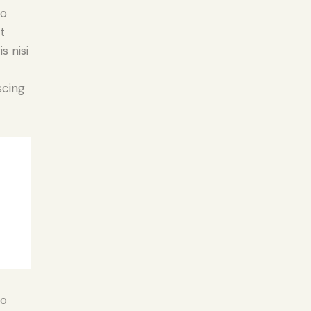
do
t
s nisi
scing
do