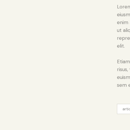
Lorem
eiusm
enim 
ut al
repre
elit.
Etiam
risus
euism
sem e
arti