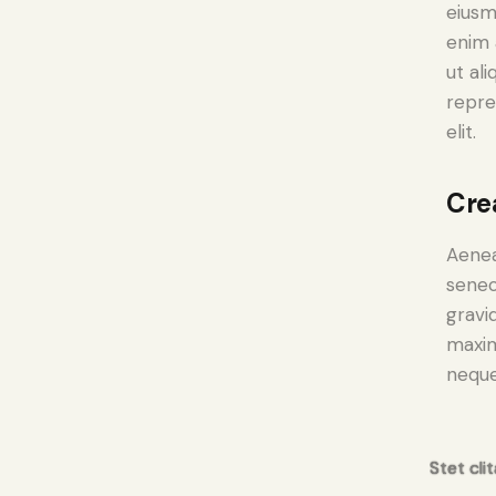
eiusm
enim 
ut al
repre
elit.
Cre
Aenea
senec
gravid
maxim
neque
Stet cli