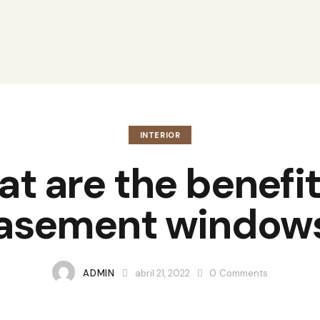
INTERIOR
t are the benefit
asement window
ADMIN
abril 21, 2022
0
Comments