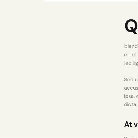
bland
eleme
leo li
Sed u
accus
ipsa,
dicta
At 