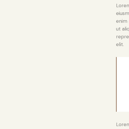
Lorem
eiusm
enim 
ut al
repre
elit.
Lorem