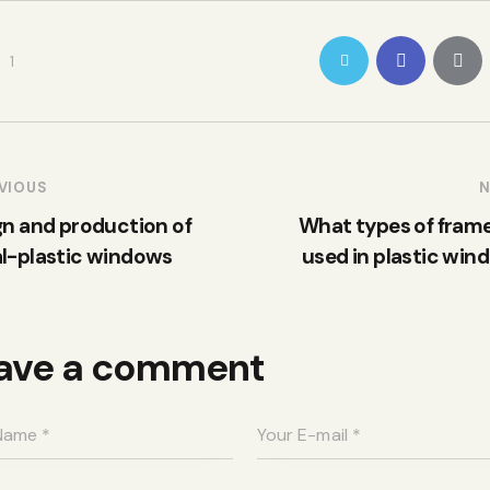
1
VIOUS
N
gn and production of
What types of frame
l-plastic windows
used in plastic win
ave a comment