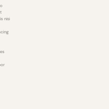
do
t
s nisi
scing
ies
por