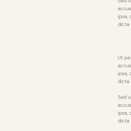
Sed u
accus
ipsa,
dicta 
Ut pe
accus
ipsa,
dicta
Sed u
accus
ipsa,
dicta