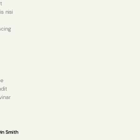
t
s nisi
scing
e
ce
ndit
vinar
in Smith