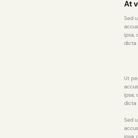
At 
Sed u
accus
ipsa,
dicta 
Ut pe
accus
ipsa,
dicta
Sed u
accus
ipsa,