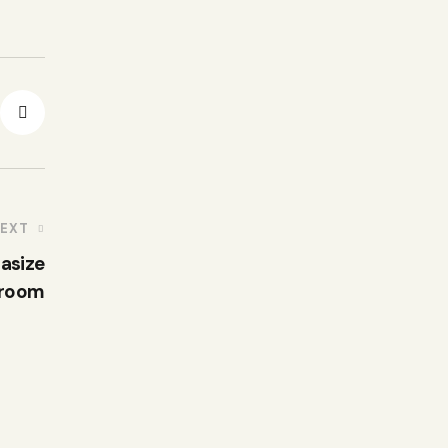
EXT
asize
 room