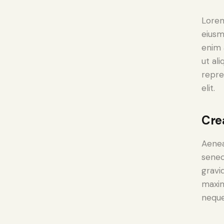
Lorem
eiusm
enim 
ut al
repre
elit.
Cre
Aenea
senec
gravid
maxim
neque