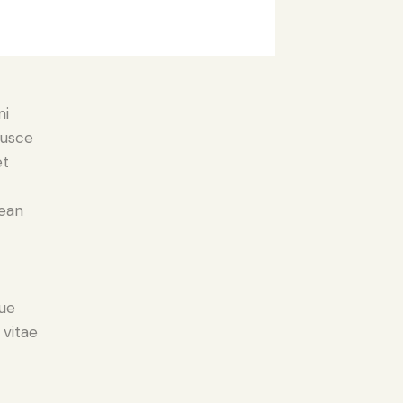
mi
Fusce
et
nean
ue
 vitae