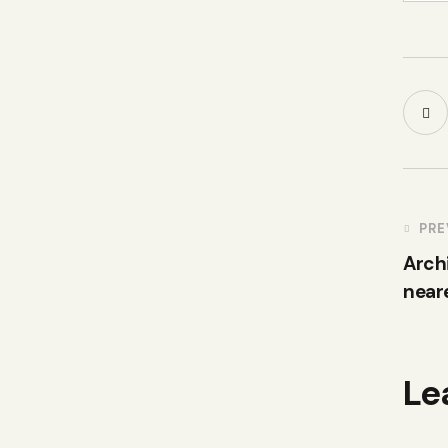
PRE
Archi
near
Le