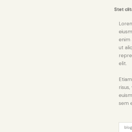
Stet cli
Lorem
eiusm
enim 
ut al
repre
elit.
Etiam
risus
euism
sem e
blo