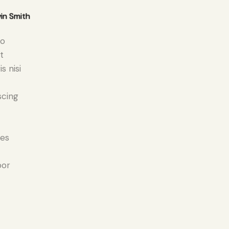
in Smith
do
t
s nisi
scing
ies
por