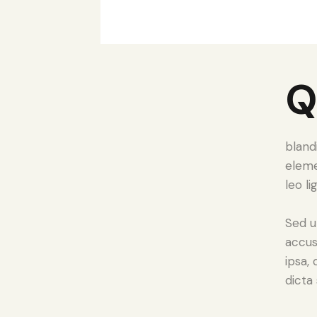
bland
eleme
leo li
Sed u
accus
ipsa,
dicta