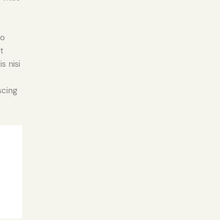
do
t
s nisi
scing