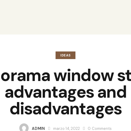
IDEAS
orama window st
advantages and
disadvantages
ADMIN
marzo 14, 2022
0
Comments