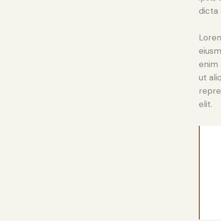
dicta
Lorem
eiusm
enim 
ut al
repre
elit.