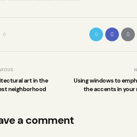
0
VIOUS
N
tectural art in the
Using windows to emph
est neighborhood
the accents in your
ave a comment