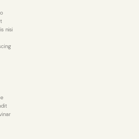
do
t
s nisi
scing
e
ce
ndit
vinar