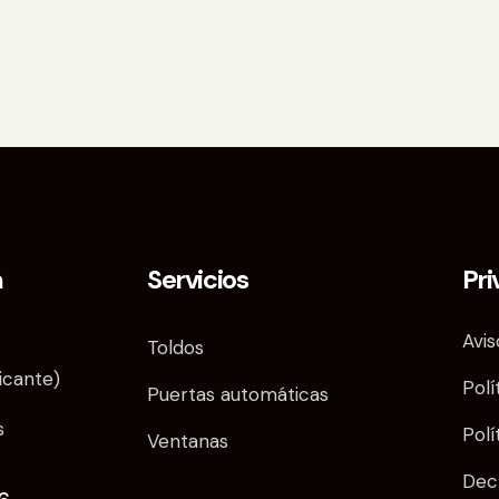
a
Servicios
Pri
Avis
Toldos
licante)
Polí
Puertas automáticas
s
Polí
Ventanas
Decl