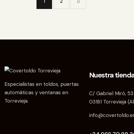
1
>
2
Nuestra tiend
Especialistas en toldos, puertas
automáticas y ventanas en
C/ Gabriel Miró, 53
Torrevieja.
03181 Torrevieja (A
info@covertoldo.e