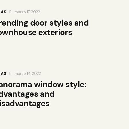
EAS
marzo 17, 2022
rending door styles and
ownhouse exteriors
EAS
marzo 14, 2022
anorama window style:
dvantages and
isadvantages