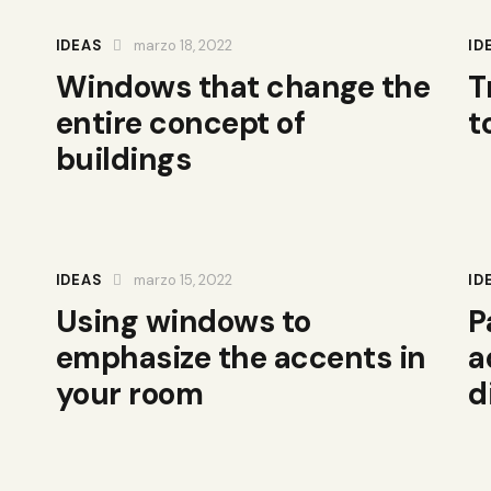
IDEAS
marzo 18, 2022
ID
Windows that change the
T
entire concept of
t
buildings
IDEAS
marzo 15, 2022
ID
Using windows to
P
emphasize the accents in
a
your room
d